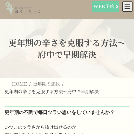
コ
ナ
ン
ビ
テ
ゲ
ン
ー
ツ
シ
へ
ョ
ス
ン
更年期の辛さを克服する方法～
キ
に
ッ
移
府中で早期解決
プ
動
HOME
更年期の症状
更年期の辛さを克服する方法～府中で早期解決
更年期の不調で毎日ツラい思いをしていませんか？
いつこのツラさから抜け出せるのか