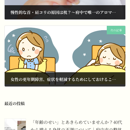
慢性的な首・肩コリの原因は枕？～府中で唯一のアロマ整体
2024年11月14日
次の記事
女性の更年期障害、症状を軽減するためにしておけること３選～府中の不調改善専門サロン
2024年11月23日
最近の投稿
「年齢のせい」とあきらめていませんか？40代
から増える身体の不調について｜府中市の整体