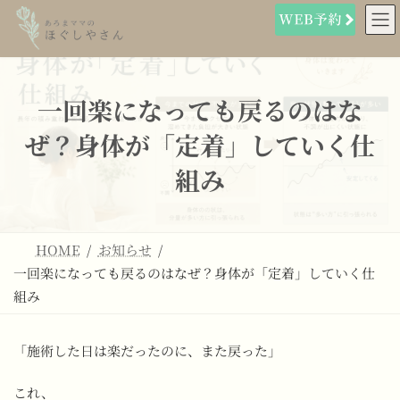
コ
ナ
ン
ビ
テ
ゲ
ン
ー
ツ
シ
へ
ョ
一回楽になっても戻るのはな
ス
ン
キ
に
ぜ？身体が「定着」していく仕
ッ
移
プ
動
組み
HOME
お知らせ
一回楽になっても戻るのはなぜ？身体が「定着」していく仕
組み
「施術した日は楽だったのに、また戻った」
これ、